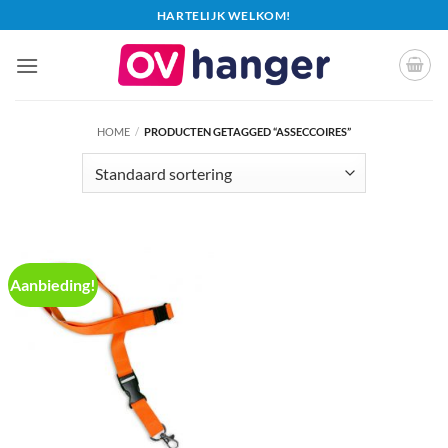
Ga
HARTELIJK WELKOM!
naar
inhoud
HOME
/
PRODUCTEN GETAGGED “ASSECCOIRES”
Aanbieding!