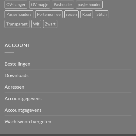
OV-hanger
OV mapje
Pashouder
pasjeshouder
Pasjeshouders
Portemonnee
reizen
Rood
Stitch
Transparant
Wit
Zwart
ACCOUNT
Bestellingen
Downloads
Adressen
Accountgegevens
Accountgegevens
Wachtwoord vergeten