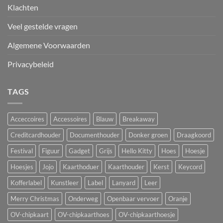
Klachten
Veel gestelde vragen
Algemene Voorwaarden
Privacybeleid
TAGS
Acceccoires
Accessoires
Blauw
Breakaway
Creditcardhouder
Documenthouder
Donker groen
Draagkoord
Festival
Figuur
Gadget
Grijs
Hello Kitty
Hoes
Hoesje
Hoesjes
Jojo
Kaarthoduer
Kaarthouder
Kerst
Keycord
Kofferlabel
Kunstleer
Label
Lanyard
Leer
Merry Christmas
Onderweg
Openbaar vervoer
Oranje
OV-chipkaart
OV-chipkaarthoes
OV-chipkaarthoesje