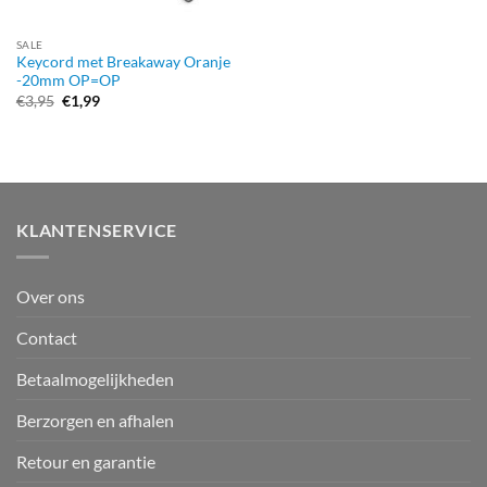
SALE
Keycord met Breakaway Oranje
-20mm OP=OP
Oorspronkelijke
Huidige
€
3,95
€
1,99
prijs
prijs
was:
is:
€3,95.
€1,99.
KLANTENSERVICE
Over ons
Contact
Betaalmogelijkheden
Berzorgen en afhalen
Retour en garantie