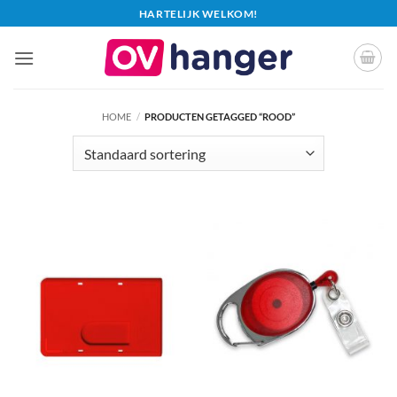
Ga
HARTELIJK WELKOM!
naar
inhoud
HOME
/
PRODUCTEN GETAGGED “ROOD”