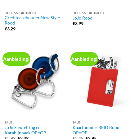
HELE ASSORTIMENT
HELE ASSORTIMENT
Creditcardhouder New Style
JoJo Rood
Rood
€
3,99
€
3,29
Aanbieding!
Aanbieding!
SALE
SALE
JoJo Sleutelring en
Kaarthouder RFID Rood
Karabijnhaak OP=OP
OP=OP
Oorspronkelijke
Huidige
Oorspronkelijke
Huidige
€
3,99
€
2,49
€
3,49
€
2,95