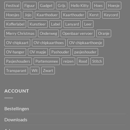
Festival
Figuur
Gadget
Grijs
Hello Kitty
Hoes
Hoesje
Hoesjes
Jojo
Kaarthoduer
Kaarthouder
Kerst
Keycord
Kofferlabel
Kunstleer
Label
Lanyard
Leer
Merry Christmas
Onderweg
Openbaar vervoer
Oranje
OV-chipkaart
OV-chipkaarthoes
OV-chipkaarthoesje
OV-hanger
OV mapje
Pashouder
pasjeshouder
Pasjeshouders
Portemonnee
reizen
Rood
Stitch
Transparant
Wit
Zwart
ACCOUNT
Bestellingen
Downloads