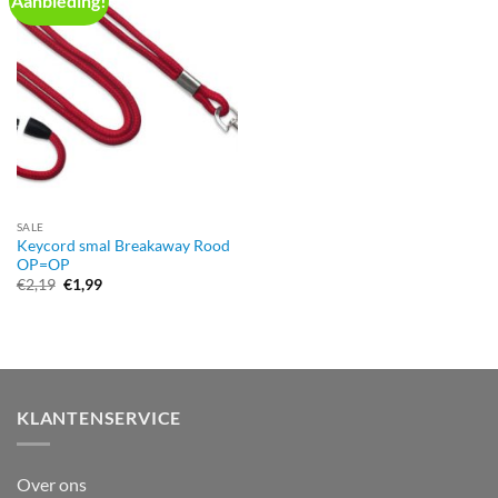
Aanbieding!
SALE
Keycord smal Breakaway Rood
OP=OP
Oorspronkelijke
Huidige
€
2,19
€
1,99
prijs
prijs
was:
is:
€2,19.
€1,99.
KLANTENSERVICE
Over ons