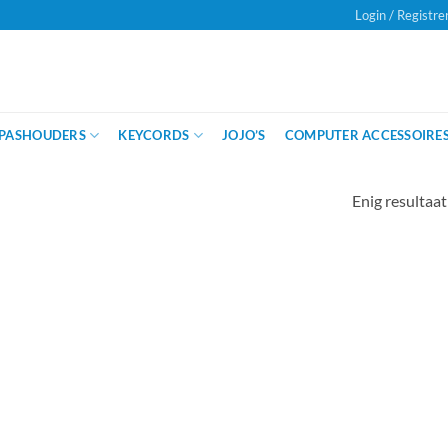
Login / Registre
Onze klanten beoordelen ons met
een
PASHOUDERS
KEYCORDS
JOJO’S
COMPUTER ACCESSOIRE
Enig resultaat