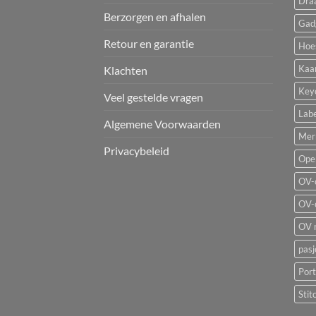
Dra
Berzorgen en afhalen
Gad
Retour en garantie
Hoe
Kaa
Klachten
Key
Veel gestelde vragen
Labe
Algemene Voorwaarden
Mer
Privacybeleid
Ope
OV-
OV-
OV 
pas
Por
Stit