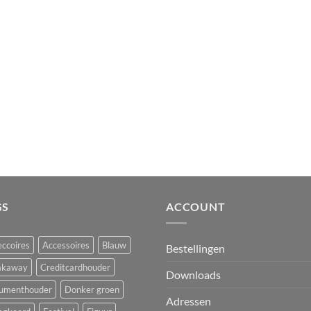
GS
ACCOUNT
ccoires
Accessoires
Blauw
Bestellingen
akaway
Creditcardhouder
Downloads
umenthouder
Donker groen
Adressen