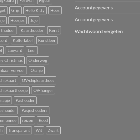
agkoord
Festival
Figuur
Accountgegevens
get
Grijs
Hello Kitty
Hoes
Accountgegevens
sje
Hoesjes
Jojo
rthoduer
Kaarthouder
Kerst
Wachtwoord vergeten
cord
Kofferlabel
Kunstleer
l
Lanyard
Leer
ry Christmas
Onderweg
nbaar vervoer
Oranje
chipkaart
OV-chipkaarthoes
chipkaarthoesje
OV-hanger
mapje
Pashouder
jeshouder
Pasjeshouders
temonnee
reizen
Rood
ch
Transparant
Wit
Zwart