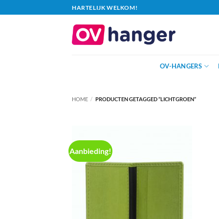
Ga
HARTELIJK WELKOM!
naar
inhoud
OV-HANGERS
HOME
/
PRODUCTEN GETAGGED “LICHTGROEN”
Aanbieding!