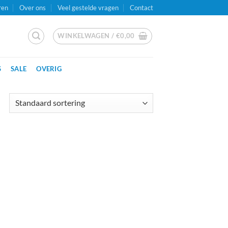
ren
Over ons
Veel gestelde vragen
Contact
WINKELWAGEN /
€
0,00
S
SALE
OVERIG