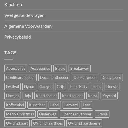
Klachten
Veel gestelde vragen
Algemene Voorwaarden
Privacybeleid
TAGS
Acceccoires
Accessoires
Blauw
Breakaway
Creditcardhouder
Documenthouder
Donker groen
Draagkoord
Festival
Figuur
Gadget
Grijs
Hello Kitty
Hoes
Hoesje
Hoesjes
Jojo
Kaarthoduer
Kaarthouder
Kerst
Keycord
Kofferlabel
Kunstleer
Label
Lanyard
Leer
Merry Christmas
Onderweg
Openbaar vervoer
Oranje
OV-chipkaart
OV-chipkaarthoes
OV-chipkaarthoesje