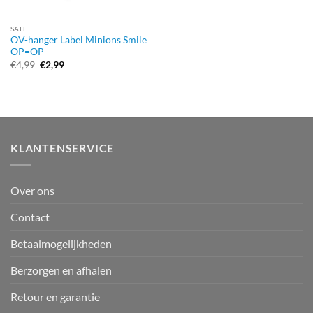
SALE
OV-hanger Label Minions Smile
OP=OP
Oorspronkelijke
Huidige
€
4,99
€
2,99
prijs
prijs
was:
is:
€4,99.
€2,99.
KLANTENSERVICE
Over ons
Contact
Betaalmogelijkheden
Berzorgen en afhalen
Retour en garantie