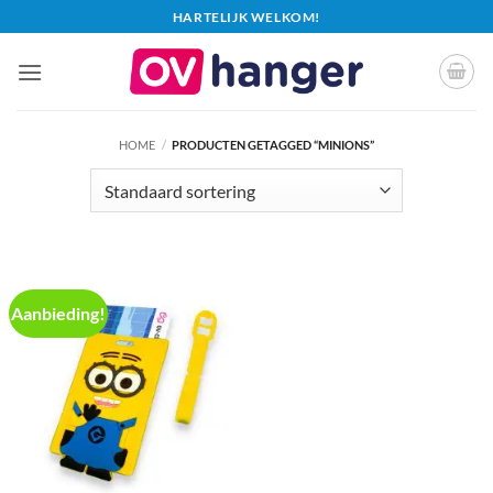
Ga
HARTELIJK WELKOM!
naar
inhoud
HOME
/
PRODUCTEN GETAGGED “MINIONS”
Aanbieding!