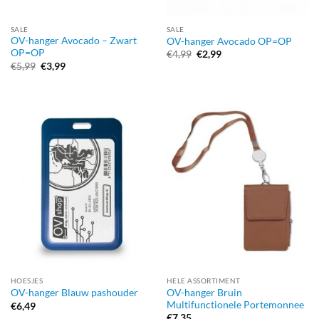
SALE
SALE
OV-hanger Avocado – Zwart
OV-hanger Avocado OP=OP
OP=OP
Oorspronkelijke
Huidige
€
4,99
€
2,99
prijs
prijs
Oorspronkelijke
Huidige
€
5,99
€
3,99
was:
is:
prijs
prijs
€4,99.
€2,99.
was:
is:
€5,99.
€3,99.
HOESJES
HELE ASSORTIMENT
OV-hanger Bruin
OV-hanger Blauw pashouder
Multifunctionele Portemonnee
€
6,49
€
7,35