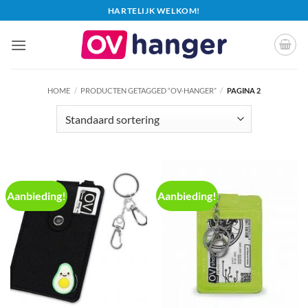
Ga
HARTELIJK WELKOM!
naar
inhoud
HOME
/
PRODUCTEN GETAGGED “OV-HANGER”
/
PAGINA 2
Aanbieding!
Aanbieding!