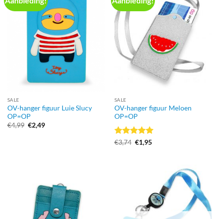
Aanbieding!
Aanbieding!
SALE
SALE
OV-hanger figuur Luie Slucy
OV-hanger figuur Meloen
OP=OP
OP=OP
Oorspronkelijke
Huidige
€
4,99
€
2,49
prijs
prijs
was:
is:
Gewaardeerd
Oorspronkelijke
Huidige
€
3,74
€
1,95
€4,99.
€2,49.
prijs
prijs
5
uit 5
was:
is:
€3,74.
€1,95.