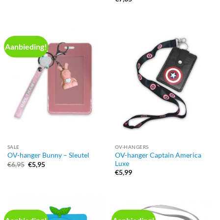
Aanbieding!
SALE
OV-HANGERS
OV-hanger Captain America
OV-hanger Bunny – Sleutel
Luxe
Oorspronkelijke
Huidige
€
6,95
€
5,95
prijs
prijs
€
5,99
was:
is:
€6,95.
€5,95.