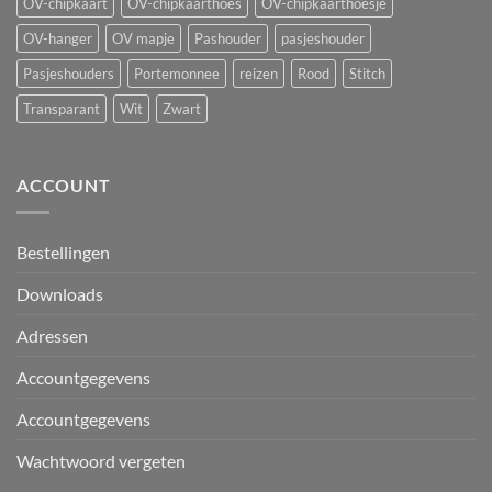
OV-chipkaart
OV-chipkaarthoes
OV-chipkaarthoesje
OV-hanger
OV mapje
Pashouder
pasjeshouder
Pasjeshouders
Portemonnee
reizen
Rood
Stitch
Transparant
Wit
Zwart
ACCOUNT
Bestellingen
Downloads
Adressen
Accountgegevens
Accountgegevens
Wachtwoord vergeten