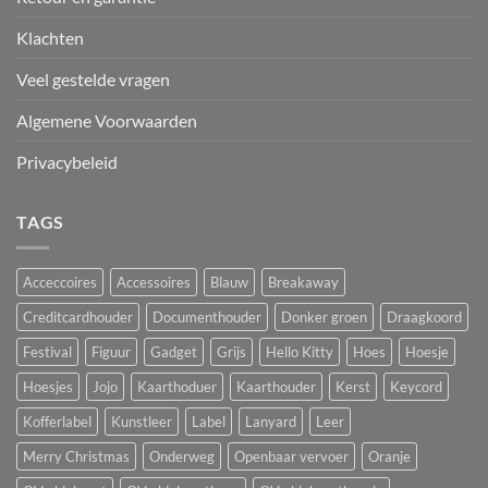
Klachten
Veel gestelde vragen
Algemene Voorwaarden
Privacybeleid
TAGS
Acceccoires
Accessoires
Blauw
Breakaway
Creditcardhouder
Documenthouder
Donker groen
Draagkoord
Festival
Figuur
Gadget
Grijs
Hello Kitty
Hoes
Hoesje
Hoesjes
Jojo
Kaarthoduer
Kaarthouder
Kerst
Keycord
Kofferlabel
Kunstleer
Label
Lanyard
Leer
Merry Christmas
Onderweg
Openbaar vervoer
Oranje