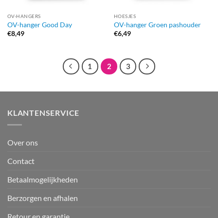
OV-HANGERS
HOESJES
OV-hanger Good Day
OV-hanger Groen pashouder
€
8,49
€
6,49
1
2
3
KLANTENSERVICE
Over ons
Contact
Betaalmogelijkheden
Berzorgen en afhalen
Retour en garantie