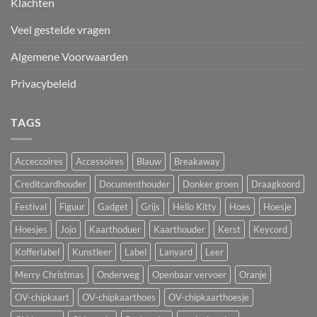
Klachten
Veel gestelde vragen
Algemene Voorwaarden
Privacybeleid
TAGS
Acceccoires
Accessoires
Blauw
Breakaway
Creditcardhouder
Documenthouder
Donker groen
Draagkoord
Festival
Figuur
Gadget
Grijs
Hello Kitty
Hoes
Hoesje
Hoesjes
Jojo
Kaarthoduer
Kaarthouder
Kerst
Keycord
Kofferlabel
Kunstleer
Label
Lanyard
Leer
Merry Christmas
Onderweg
Openbaar vervoer
Oranje
OV-chipkaart
OV-chipkaarthoes
OV-chipkaarthoesje