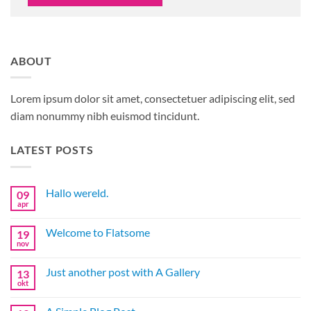
ABOUT
Lorem ipsum dolor sit amet, consectetuer adipiscing elit, sed
diam nonummy nibh euismod tincidunt.
LATEST POSTS
Hallo wereld.
09
apr
Geen
reacties
op
Welcome to Flatsome
19
Hallo
wereld.
nov
Geen
reacties
op
Just another post with A Gallery
13
Welcome
to
okt
Geen
Flatsome
reacties
op