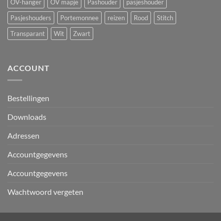
OV-hanger
OV mapje
Pashouder
pasjeshouder
Pasjeshouders
Portemonnee
reizen
Rood
Stitch
Transparant
Wit
Zwart
ACCOUNT
Bestellingen
Downloads
Adressen
Accountgegevens
Accountgegevens
Wachtwoord vergeten