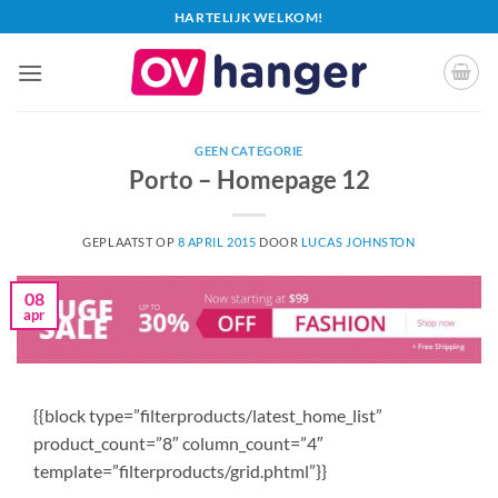
Ga
HARTELIJK WELKOM!
naar
inhoud
GEEN CATEGORIE
Porto – Homepage 12
GEPLAATST OP
8 APRIL 2015
DOOR
LUCAS JOHNSTON
08
apr
{{block type=”filterproducts/latest_home_list”
product_count=”8″ column_count=”4″
template=”filterproducts/grid.phtml”}}