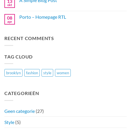
A Simple Blog Post
13
Just
another
okt
Geen
post
reacties
with
op
A
Porto – Homepage RTL
08
A
Gallery
Simple
apr
Geen
Blog
reacties
Post
op
Porto
RECENT COMMENTS
–
Homepage
RTL
TAG CLOUD
brooklyn
fashion
style
women
CATEGORIEËN
Geen categorie
(27)
Style
(5)