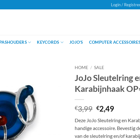
Login / Registre
Onze klanten beoordelen ons met
een
PASHOUDERS
KEYCORDS
JOJO’S
COMPUTER ACCESSOIRE
HOME
/
SALE
JoJo Sleutelring 
Karabijnhaak O
Oorspronkeli
Huidig
3,99
2,49
€
€
prijs
prijs
Deze JoJo Sleutelring en Karab
was:
is:
handige accessoire. Bevestig 
€3,99.
€2,49.
van de sleutelring en/of karabi