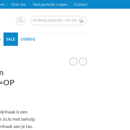
ren
Over ons
Veel gestelde vragen
Contact
WINKELWAGEN /
€
0,00
S
SALE
OVERIG
en
P=OP
jke
e
ijnhaak is een
de JoJo met behulp
jnhaak aan je tas.