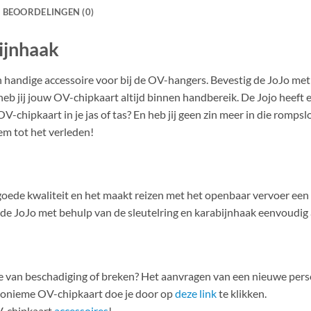
BEOORDELINGEN (0)
bijnhaak
n handige accessoire voor bij de OV-hangers. Bevestig de JoJo me
 heb jij jouw OV-chipkaart altijd binnen handbereik. De Jojo heeft
OV-chipkaart in je jas of tas? En heb jij geen zin meer in die ro
m tot het verleden!
 goede kwaliteit en het maakt reizen met het openbaar vervoer een 
de JoJo met behulp van de sleutelring en karabijnhaak eenvoudig aa
ake van beschadiging of breken? Het aanvragen van een nieuwe per
nonieme OV-chipkaart doe je door op
deze link
te klikken.
V-chipkaart
accessoires
!