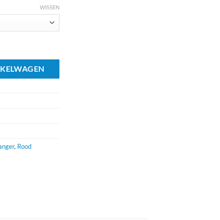
WISSEN
k OP=OP aantal
NKELWAGEN
anger
,
Rood