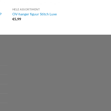
HELE ASSORTIMENT
HELE ASSORTIMENT
OP
OV-hanger figuur Stitch Luxe
JoJo Transparant
€
5,99
€
3,99