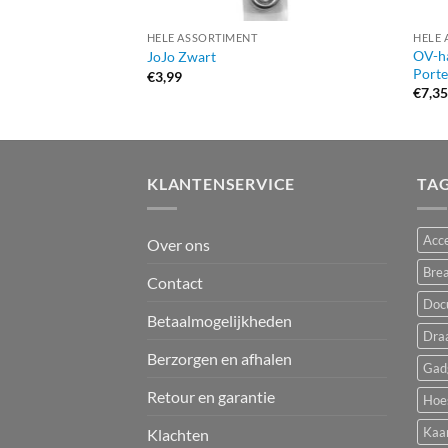
HELE ASSORTIMENT
HELE 
OV-ha
JoJo Zwart
Port
€
3,99
€
7,3
KLANTENSERVICE
TA
Acce
Over ons
Bre
Contact
Doc
Betaalmogelijkheden
Dra
Berzorgen en afhalen
Gad
Retour en garantie
Hoe
Kaa
Klachten