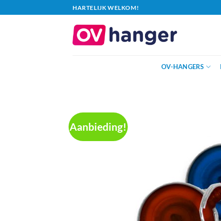
Ga
HARTELIJK WELKOM!
naar
inhoud
OV-HANGERS
Aanbieding!