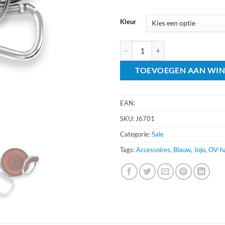
Kleur
JoJo Sleutelring en Karabijnhaa
TOEVOEGEN AAN WI
EAN:
SKU:
J6701
Categorie:
Sale
Tags:
Accessoires
,
Blauw
,
Jojo
,
OV-h