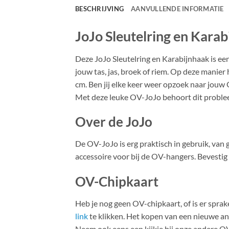
BESCHRIJVING
AANVULLENDE INFORMATIE
JoJo Sleutelring en Kara
Deze JoJo Sleutelring en Karabijnhaak is ee
jouw tas, jas, broek of riem. Op deze manier
cm. Ben jij elke keer weer opzoek naar jouw 
Met deze leuke OV-JoJo behoort dit problee
Over de JoJo
De OV-JoJo is erg praktisch in gebruik, van
accessoire voor bij de OV-hangers. Bevestig 
OV-Chipkaart
Heb je nog geen OV-chipkaart, of is er spr
link
te klikken. Het kopen van een nieuwe a
Neem ook eens een kijkje bij onze andere O