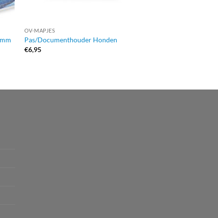
OV-MAPJES
OV-MAPJES
15mm
Pas/Documenthouder Honden
Koeien Portemonnee
€
6,95
€
8,95