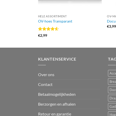
HELE ASSORTIMENT
OV-M
OV-hoes Transparant
Docu
€
3,9
Gewaardeerd
€
2,99
4.5
uit 5
KLANTENSERVICE
TA
Acce
Over ons
Bre
Contact
Doc
Betaalmogelijkheden
Dra
Berzorgen en afhalen
Gad
Retour en garantie
Hoe