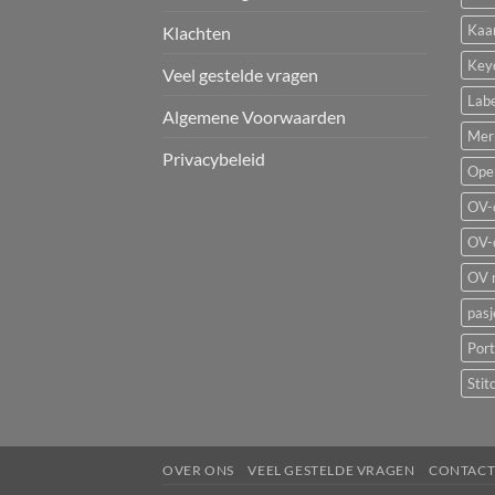
Kaa
Klachten
Key
Veel gestelde vragen
Labe
Algemene Voorwaarden
Mer
Privacybeleid
Ope
OV-
OV-
OV 
pas
Por
Stit
OVER ONS
VEEL GESTELDE VRAGEN
CONTAC