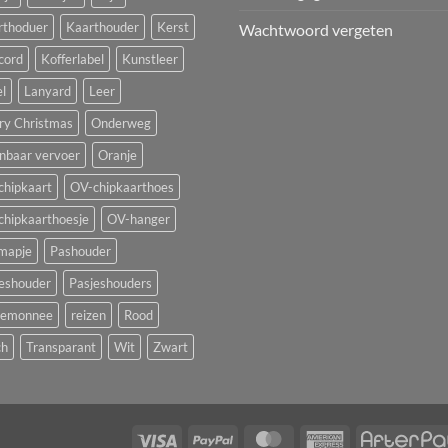
rthoduer
Kaarthouder
Kerst
Wachtwoord vergeten
cord
Kofferlabel
Kunstleer
l
Lanyard
Leer
ry Christmas
Onderweg
nbaar vervoer
Oranje
chipkaart
OV-chipkaarthoes
chipkaarthoesje
OV-hanger
mapje
Pashouder
jeshouder
Pasjeshouders
temonnee
reizen
Rood
ch
Transparant
Wit
Zwart
T
Visa
PayPal
MasterCard
American