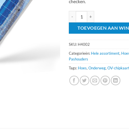
checken.
Hoes Transparant aantal
TOEVOEGEN AAN WI
SKU:
H4002
Categorieën:
Hele assortiment
,
Hoes
Pashouders
Tags:
Hoes
,
Onderweg
,
OV-chipkaar