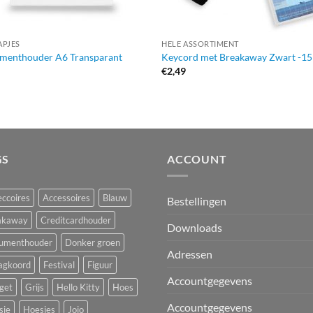
APJES
HELE ASSORTIMENT
menthouder A6 Transparant
Keycord met Breakaway Zwart -
9
€
2,49
GS
ACCOUNT
ccoires
Accessoires
Blauw
Bestellingen
akaway
Creditcardhouder
Downloads
umenthouder
Donker groen
Adressen
agkoord
Festival
Figuur
Accountgegevens
get
Grijs
Hello Kitty
Hoes
Accountgegevens
sje
Hoesjes
Jojo