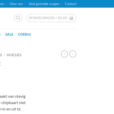
ren
Over ons
Veel gestelde vragen
Contact
WINKELWAGEN /
€
0,00
S
SALE
OVERIG
S
/
HOESJES
t
akt van stevig
-chipkaart niet
 in en uit te