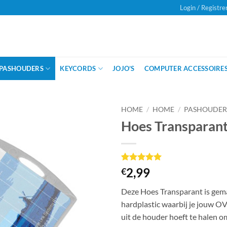
Login / Registre
Onze klanten beoordelen ons met
een
PASHOUDERS
KEYCORDS
JOJO’S
COMPUTER ACCESSOIRE
HOME
/
HOME
/
PASHOUDER
Hoes Transparan
Gewaardeerd
8
2,99
€
5
op 5
gebaseerd
Deze Hoes Transparant is gema
op
klant
waarderingen
hardplastic waarbij je jouw OV
uit de houder hoeft te halen om