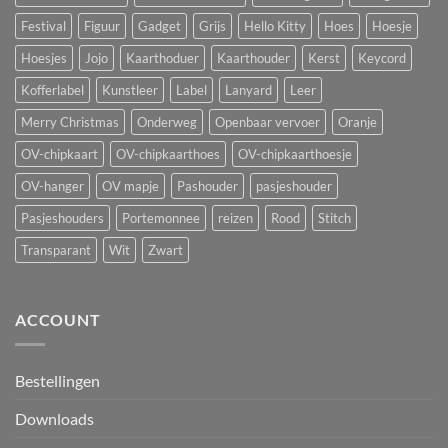
Festival
Figuur
Gadget
Grijs
Hello Kitty
Hoes
Hoesje
Hoesjes
Jojo
Kaarthoduer
Kaarthouder
Kerst
Keycord
Kofferlabel
Kunstleer
Label
Lanyard
Leer
Merry Christmas
Onderweg
Openbaar vervoer
Oranje
OV-chipkaart
OV-chipkaarthoes
OV-chipkaarthoesje
OV-hanger
OV mapje
Pashouder
pasjeshouder
Pasjeshouders
Portemonnee
reizen
Rood
Stitch
Transparant
Wit
Zwart
ACCOUNT
Bestellingen
Downloads