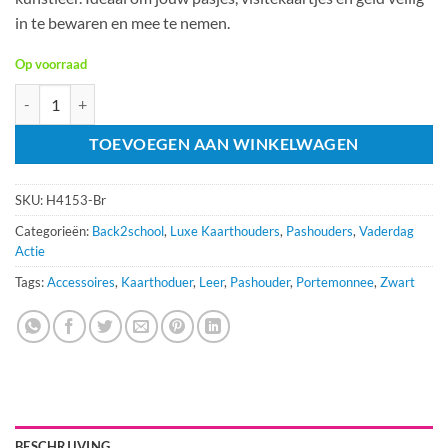
in te bewaren en mee te nemen.
Op voorraad
Kunstleren RFID Portemonnee Bruin aantal
TOEVOEGEN AAN WINKELWAGEN
SKU:
H4153-Br
Categorieën:
Back2school
,
Luxe Kaarthouders
,
Pashouders
,
Vaderdag
Actie
Tags:
Accessoires
,
Kaarthoduer
,
Leer
,
Pashouder
,
Portemonnee
,
Zwart
BESCHRIJVING