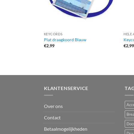
KEYCORDS
HELE 
Plat draagkoord Blauw
Keyc
€
2,99
€
2,9
KLANTENSERVICE
TA
Acce
Over ons
Bre
Contact
Doc
Betaalmogelijkheden
Dra