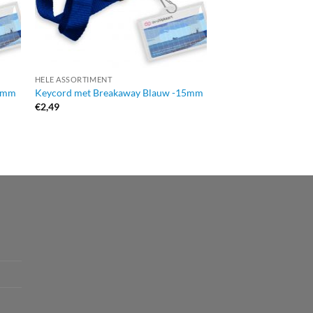
HELE ASSORTIMENT
HELE ASSORTIMENT
15mm
Keycord met Breakaway Blauw -15mm
Keycord Luxe Zwart
€
2,49
€
2,99