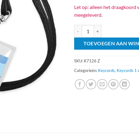
Let op: alleen het draagkoord
meegeleverd.
Plat draagkoord Zwart aantal
TOEVOEGEN AAN WI
SKU:
K7126 Z
Categorieën:
Keycords
,
Keycords 1 