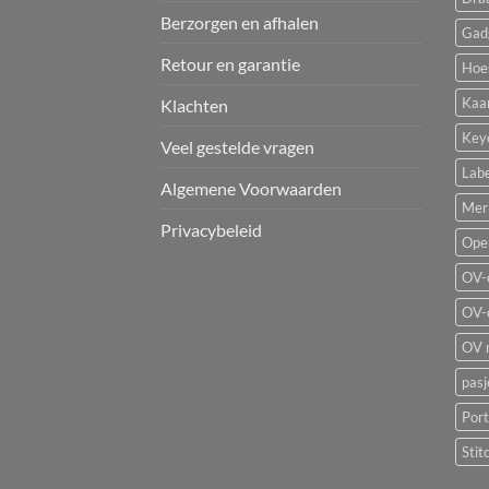
Berzorgen en afhalen
Gad
Retour en garantie
Hoe
Kaa
Klachten
Key
Veel gestelde vragen
Labe
Algemene Voorwaarden
Mer
Privacybeleid
Ope
OV-
OV-
OV 
pas
Por
Stit