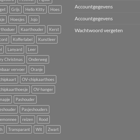
Accountgegevens
get
Grijs
Hello Kitty
Hoes
Accountgegevens
sje
Hoesjes
Jojo
rthoduer
Kaarthouder
Kerst
Wachtwoord vergeten
cord
Kofferlabel
Kunstleer
l
Lanyard
Leer
ry Christmas
Onderweg
nbaar vervoer
Oranje
chipkaart
OV-chipkaarthoes
chipkaarthoesje
OV-hanger
mapje
Pashouder
jeshouder
Pasjeshouders
temonnee
reizen
Rood
ch
Transparant
Wit
Zwart