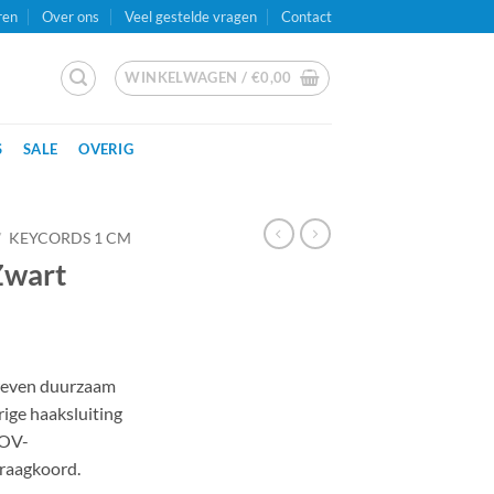
ren
Over ons
Veel gestelde vragen
Contact
WINKELWAGEN /
€
0,00
S
SALE
OVERIG
/
KEYCORDS 1 CM
Zwart
eweven duurzaam
ige haaksluiting
 OV-
draagkoord.