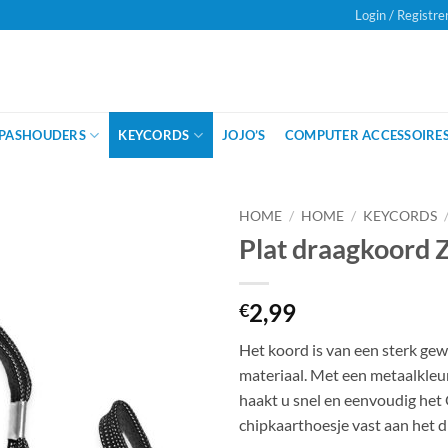
Login / Registre
Onze klanten beoordelen ons met
een
PASHOUDERS
KEYCORDS
JOJO’S
COMPUTER ACCESSOIRE
HOME
/
HOME
/
KEYCORDS
Plat draagkoord 
2,99
€
Het koord is van een sterk g
materiaal. Met een metaalkleur
haakt u snel en eenvoudig het
chipkaarthoesje vast aan het 