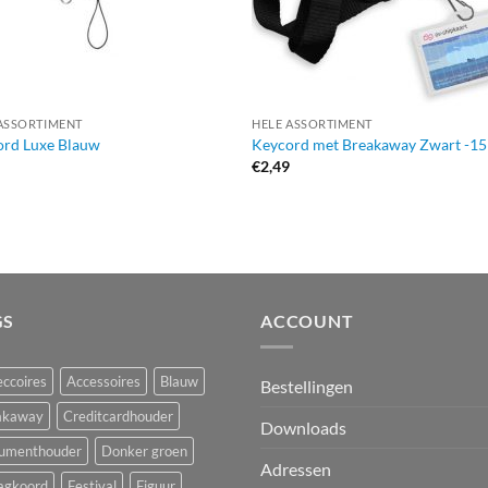
ASSORTIMENT
HELE ASSORTIMENT
ord Luxe Blauw
Keycord met Breakaway Zwart -
9
€
2,49
GS
ACCOUNT
ccoires
Accessoires
Blauw
Bestellingen
akaway
Creditcardhouder
Downloads
umenthouder
Donker groen
Adressen
agkoord
Festival
Figuur