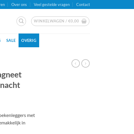
ren
Over ons
Veel gestelde vragen
Contact
WINKELWAGEN /
€
0,00
S
SALE
OVERIG
agneet
nnacht
oekenleggers met
gemakkelijk in