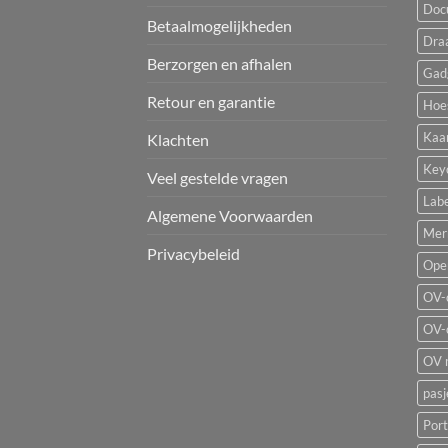
Doc
Betaalmogelijkheden
Dra
Berzorgen en afhalen
Gad
Retour en garantie
Hoe
Kaa
Klachten
Key
Veel gestelde vragen
Labe
Algemene Voorwaarden
Mer
Privacybeleid
Ope
OV-
OV-
OV 
pas
Por