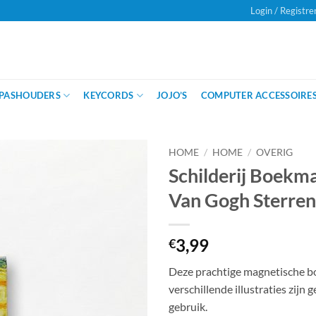
Login / Registre
Onze klanten beoordelen ons met
een
PASHOUDERS
KEYCORDS
JOJO’S
COMPUTER ACCESSOIRE
HOME
/
HOME
/
OVERIG
Schilderij Boekm
Van Gogh Sterre
3,99
€
Deze prachtige magnetische b
verschillende illustraties zijn 
gebruik.