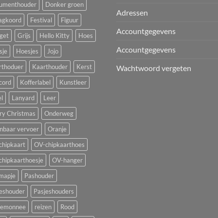
umenthouder
Donker groen
Adressen
agkoord
Festival
Figuur
Accountgegevens
get
Grijs
Hello Kitty
Hoes
Accountgegevens
sje
Hoesjes
Jojo
rthoduer
Kaarthouder
Kerst
Wachtwoord vergeten
cord
Kofferlabel
Kunstleer
l
Lanyard
Leer
ry Christmas
Onderweg
nbaar vervoer
Oranje
chipkaart
OV-chipkaarthoes
chipkaarthoesje
OV-hanger
mapje
Pashouder
jeshouder
Pasjeshouders
temonnee
reizen
Rood