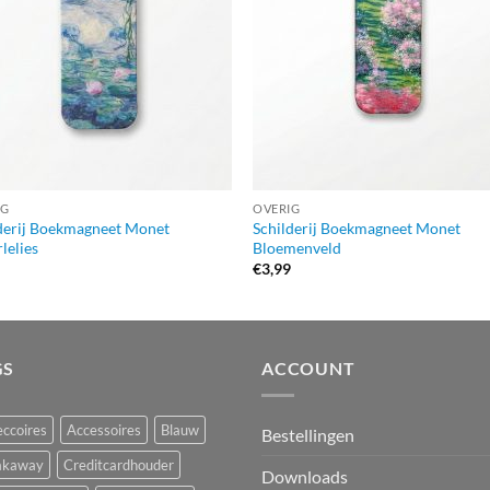
IG
OVERIG
derij Boekmagneet Monet
Schilderij Boekmagneet Monet
lelies
Bloemenveld
9
€
3,99
GS
ACCOUNT
ccoires
Accessoires
Blauw
Bestellingen
akaway
Creditcardhouder
Downloads