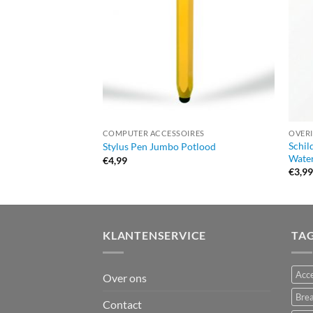
COMPUTER ACCESSOIRES
OVER
Schil
Stylus Pen Jumbo Potlood
Water
€
4,99
€
3,9
KLANTENSERVICE
TA
Acce
Over ons
Bre
Contact