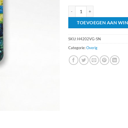
Schilderij Boekmagneet Van Gogh
TOEVOEGEN AAN WI
SKU:
H4202VG-SN
Categorie:
Overig