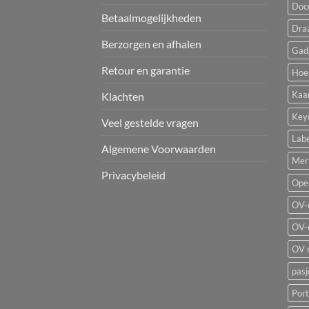
Doc
Betaalmogelijkheden
Dra
Berzorgen en afhalen
Gad
Retour en garantie
Hoe
Kaa
Klachten
Key
Veel gestelde vragen
Labe
Algemene Voorwaarden
Mer
Privacybeleid
Ope
OV-
OV-
OV 
pas
Por