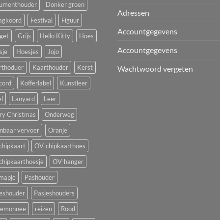
umenthouder
Donker groen
Adressen
agkoord
Festival
Figuur
Accountgegevens
get
Grijs
Hello Kitty
Hoes
Accountgegevens
sje
Hoesjes
Jojo
rthoduer
Kaarthouder
Kerst
Wachtwoord vergeten
cord
Kofferlabel
Kunstleer
l
Lanyard
Leer
ry Christmas
Onderweg
nbaar vervoer
Oranje
chipkaart
OV-chipkaarthoes
chipkaarthoesje
OV-hanger
mapje
Pashouder
jeshouder
Pasjeshouders
temonnee
reizen
Rood