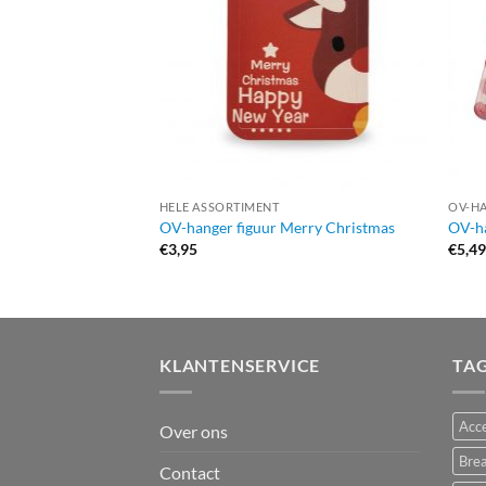
HELE ASSORTIMENT
OV-H
OV-hanger figuur Merry Christmas
OV-h
€
3,95
€
5,4
KLANTENSERVICE
TA
Acce
Over ons
Bre
Contact