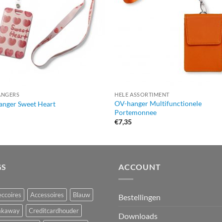
ANGERS
HELE ASSORTIMENT
OV-hanger Multifunctionele
anger Sweet Heart
Portemonnee
9
€
7,35
GS
ACCOUNT
ccoires
Accessoires
Blauw
Bestellingen
akaway
Creditcardhouder
Downloads