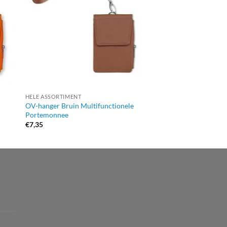
HELE ASSORTIMENT
OV-HANGERS
OV-hanger Bruin Multifunctionele
OV-hanger Good Da
Portemonnee
€
8,49
€
7,35