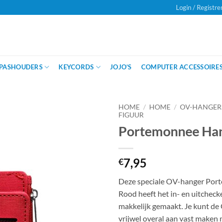
Login / Registre
Onze klanten beoordelen ons met
een
PASHOUDERS
KEYCORDS
JOJO’S
COMPUTER ACCESSOIRE
HOME
/
HOME
/
OV-HANGER
FIGUUR
Portemonnee Ha
7,95
€
Deze speciale OV-hanger Por
Rood heeft het in- en uitcheck
makkelijk gemaakt. Je kunt d
vrijwel overal aan vast maken