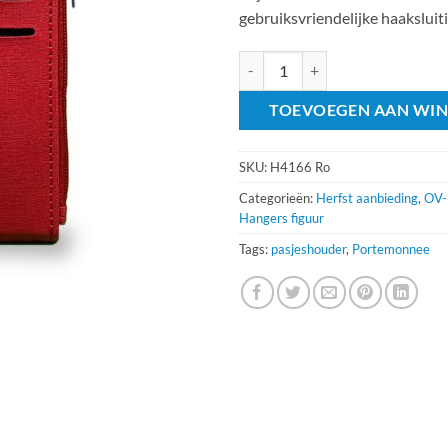
gebruiksvriendelijke haaksluiti
Portemonnee Hanger Rood aanta
TOEVOEGEN AAN WI
SKU:
H4166 Ro
Categorieën:
Herfst aanbieding
,
OV-
Hangers figuur
Tags:
pasjeshouder
,
Portemonnee