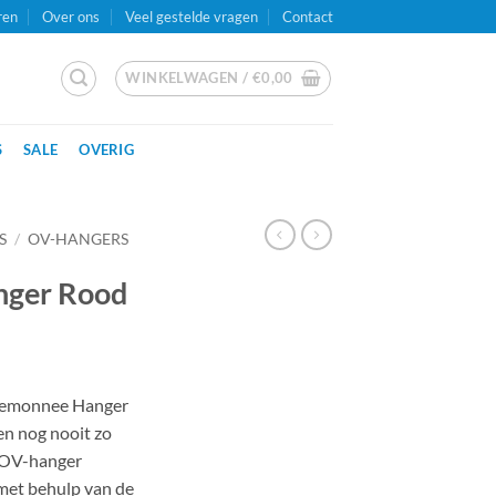
ren
Over ons
Veel gestelde vragen
Contact
WINKELWAGEN /
€
0,00
S
SALE
OVERIG
S
/
OV-HANGERS
nger Rood
temonnee Hanger
en nog nooit zo
e OV-hanger
 met behulp van de