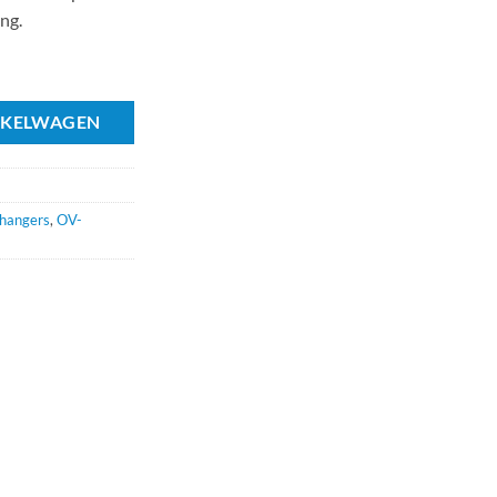
ng.
l
NKELWAGEN
hangers
,
OV-