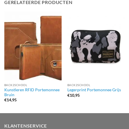
GERELATEERDE PRODUCTEN
BACK2SCHOOL
BACK2SCHOOL
Kunstleren RFID Portemonnee
Legerprint Portemonnee Grijs
Bruin
€
10,95
€
14,95
KLANTENSERVICE