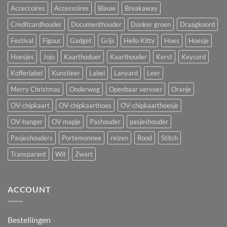
Acceccoires
Accessoires
Blauw
Breakaway
Creditcardhouder
Documenthouder
Donker groen
Draagkoord
Festival
Figuur
Gadget
Grijs
Hello Kitty
Hoes
Hoesje
Hoesjes
Jojo
Kaarthoduer
Kaarthouder
Kerst
Keycord
Kofferlabel
Kunstleer
Label
Lanyard
Leer
Merry Christmas
Onderweg
Openbaar vervoer
Oranje
OV-chipkaart
OV-chipkaarthoes
OV-chipkaarthoesje
OV-hanger
OV mapje
Pashouder
pasjeshouder
Pasjeshouders
Portemonnee
reizen
Rood
Stitch
Transparant
Wit
Zwart
ACCOUNT
Bestellingen